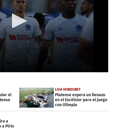
LIGA HONDUBET
ular el
Platense espera un llenazo
atense
en el Excélsior para el juego
con Olimpia
ira a
 a Pirlo