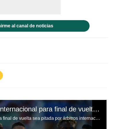
irme al canal de noticias
Olimpia pide árbitros internacional para final de vuelta ante Motagua
Olimpia pide a la Fenafuth que la final de vuelta sea pitada por árbitros internacionales.