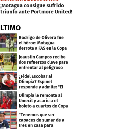
¡Motagua consigue sufrido
triunfo ante Portmore United!
ÚLTIMO
Rodrigo de Olivera fue
el héroe: Motagua
derrota a FAS en la Copa
Centroamericana
Jeaustin Campos recibe
dos refuerzos clave para
enfrentar al peligroso
Génesis FC
¿Fidel Escobar al
Olimpia? Espinel
responde y admite: "El
resultado fue corto"
Olimpia le remonta al
Umecit y acaricia el
boleto a cuartos de Copa
Centroamericana
"Tenemos que ser
capaces de sumar de a
tres en casa para
asegurar la
clasificación"