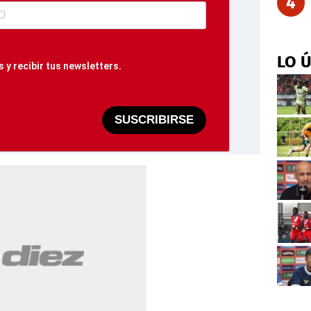
4
LO 
 y recibir tus newsletters.
SUSCRIBIRSE