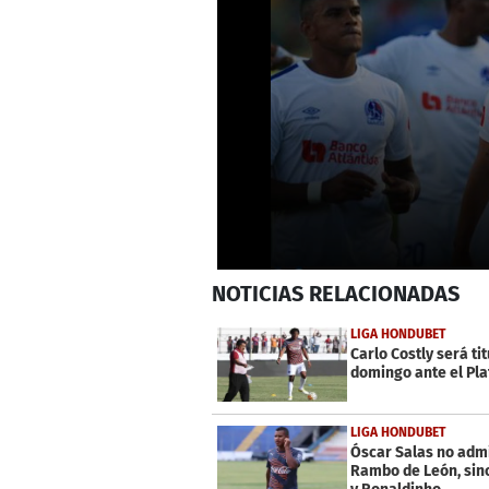
0
NOTICIAS
RELACIONADAS
seconds
of
1
LIGA HONDUBET
minute,
Carlo Costly será tit
5
domingo ante el Pl
seconds
Volume
0%
LIGA HONDUBET
Óscar Salas no adm
Rambo de León, sino