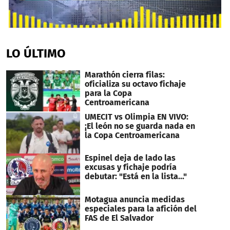
0
seconds
of
LO ÚLTIMO
3
minutes,
26
Marathón cierra filas:
seconds
oficializa su octavo fichaje
para la Copa
Centroamericana
UMECIT vs Olimpia EN VIVO:
¡El león no se guarda nada en
la Copa Centroamericana
Espinel deja de lado las
excusas y fichaje podría
debutar: "Está en la lista..."
Motagua anuncia medidas
especiales para la afición del
FAS de El Salvador