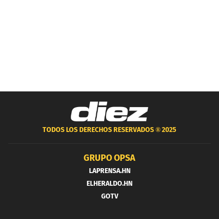
TODOS LOS DERECHOS RESERVADOS ®
2025
GRUPO OPSA
LAPRENSA.HN
ELHERALDO.HN
GOTV