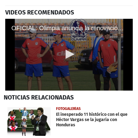
VIDEOS RECOMENDADOS
OFICIAL: Olimpia anuncia la renovación de Pedro Troglio y su cuerpo técnico
0
NOTICIAS
RELACIONADAS
seconds
of
16
FOTOGALERÍAS
seconds
El inesperado 11 histórico con el que
Héctor Vargas se la jugaría con
Honduras