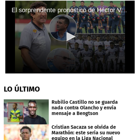
El sorprendente pronóstico de Héctor Vargas sobre la final Olimpia-Motagua
0
seconds
of
LO ÚLTIMO
3
minutes,
26
Rubilio Castillo no se guarda
seconds
nada contra Olancho y envía
mensaje a Bengtson
Cristian Sacaza se olvida de
Marathón: este sería su nuevo
equipo en la Liga Nacional