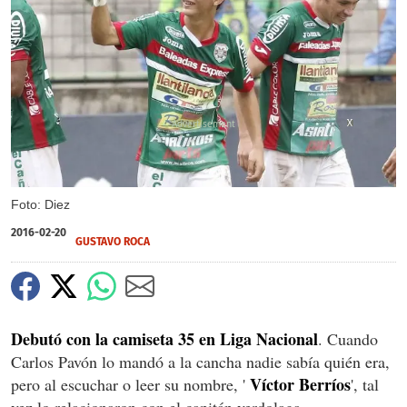
X
X
Foto: Diez
2016-02-20
GUSTAVO ROCA
Debutó con la camiseta 35 en Liga Nacional
. Cuando
Carlos Pavón lo mandó a la cancha nadie sabía quién era,
Víctor Berríos
pero al escuchar o leer su nombre, '
', tal
vez lo relacionaron con el capitán verdolaga.