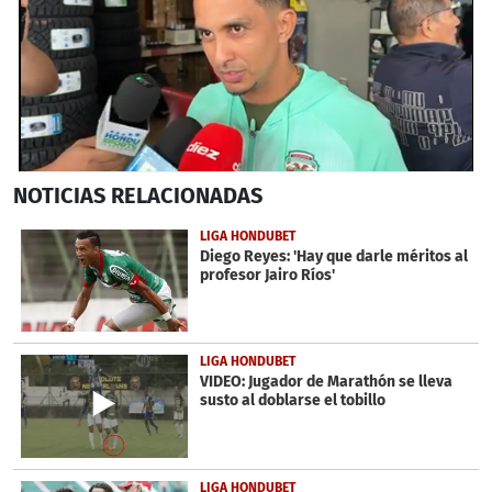
0
NOTICIAS
RELACIONADAS
seconds
of
3
LIGA HONDUBET
minutes,
Diego Reyes: 'Hay que darle méritos al
43
profesor Jairo Ríos'
seconds
LIGA HONDUBET
VIDEO: Jugador de Marathón se lleva
susto al doblarse el tobillo
LIGA HONDUBET