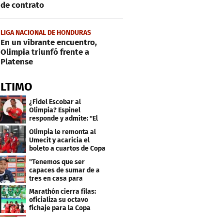
de contrato
LIGA NACIONAL DE HONDURAS
En un vibrante encuentro,
Olimpia triunfó frente a
Platense
ÚLTIMO
¿Fidel Escobar al
Olimpia? Espinel
responde y admite: "El
resultado fue corto"
Olimpia le remonta al
Umecit y acaricia el
boleto a cuartos de Copa
Centroamericana
"Tenemos que ser
capaces de sumar de a
tres en casa para
asegurar la
Marathón cierra filas:
clasificación"
oficializa su octavo
fichaje para la Copa
Centroamericana