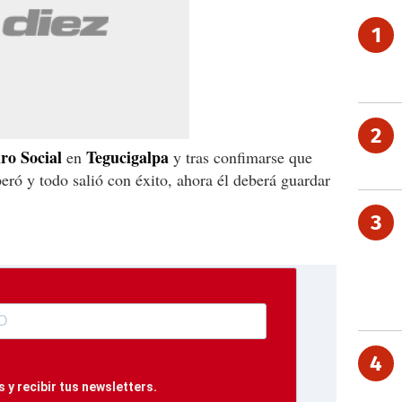
1
2
ro Social
Tegucigalpa
en
y tras confimarse que
operó y todo salió con éxito, ahora él deberá guardar
3
4
 y recibir tus newsletters.