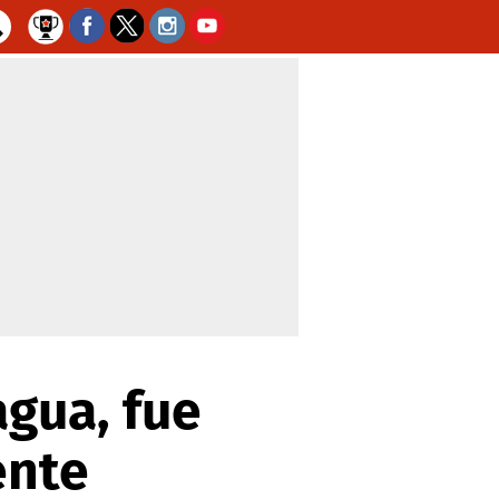
gua, fue
ente