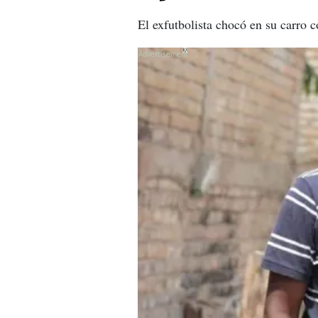
El exfutbolista chocó en su carro c
X
X