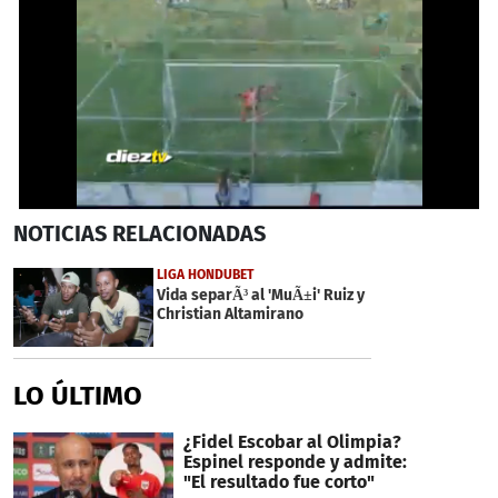
0
NOTICIAS
RELACIONADAS
seconds
of
1
LIGA HONDUBET
minute,
Vida separÃ³ al 'MuÃ±i' Ruiz y
1
Christian Altamirano
second
LO ÚLTIMO
¿Fidel Escobar al Olimpia?
Espinel responde y admite:
"El resultado fue corto"