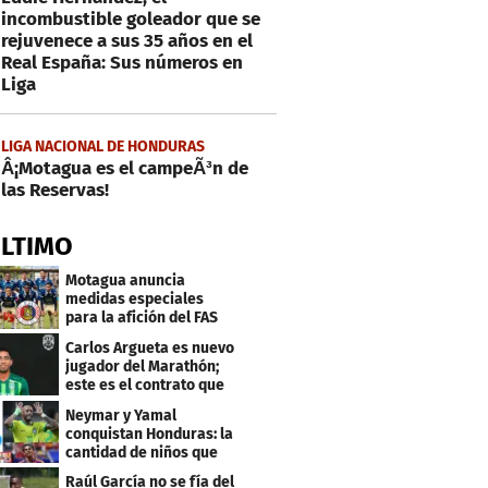
incombustible goleador que se
rejuvenece a sus 35 años en el
Real España: Sus números en
Liga
LIGA NACIONAL DE HONDURAS
Â¡Motagua es el campeÃ³n de
las Reservas!
ÚLTIMO
Motagua anuncia
medidas especiales
para la afición del FAS
de El Salvador
Carlos Argueta es nuevo
jugador del Marathón;
este es el contrato que
firmó
Neymar y Yamal
conquistan Honduras: la
cantidad de niños que
llevan sus nombres
Raúl García no se fía del