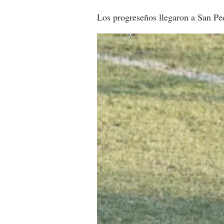
Los progreseños llegaron a San Pe
X
X
X