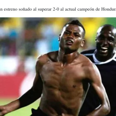
un estreno soñado al superar 2-0 al actual campeón de Hondu