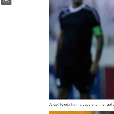
Angel Tejeda ha marcado el primer gol