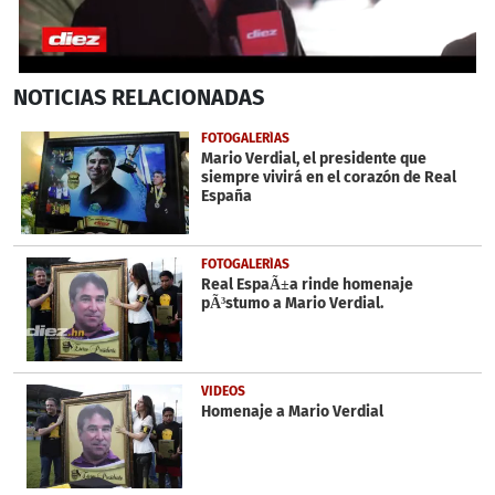
0
NOTICIAS
RELACIONADAS
seconds
of
4
FOTOGALERÍAS
minutes,
Mario Verdial, el presidente que
0
siempre vivirá en el corazón de Real
España
FOTOGALERÍAS
Real EspaÃ±a rinde homenaje
pÃ³stumo a Mario Verdial.
VIDEOS
Homenaje a Mario Verdial