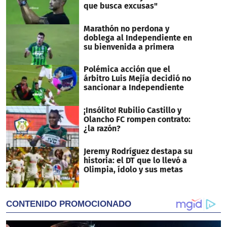
que busca excusas"
Marathón no perdona y
doblega al Independiente en
su bienvenida a primera
Polémica acción que el
árbitro Luis Mejía decidió no
sancionar a Independiente
¡Insólito! Rubilio Castillo y
Olancho FC rompen contrato:
¿la razón?
Jeremy Rodríguez destapa su
historia: el DT que lo llevó a
Olimpia, ídolo y sus metas