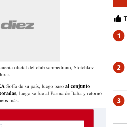
1
2
 cuenta oficial del club sampedrano, Stoichkov
duras.
KA
al conjunto
Sofía de su país, luego pasó
poradas
, luego se fue al Parma de Italia y retornó
rneos más.
3