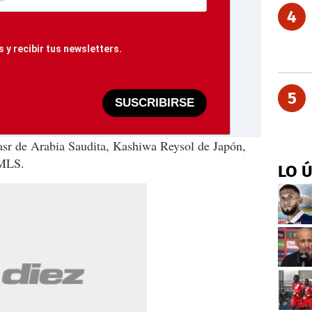
4
 y recibir tus newsletters.
5
SUSCRIBIRSE
asr de Arabia Saudita, Kashiwa Reysol de Japón,
 MLS.
LO 