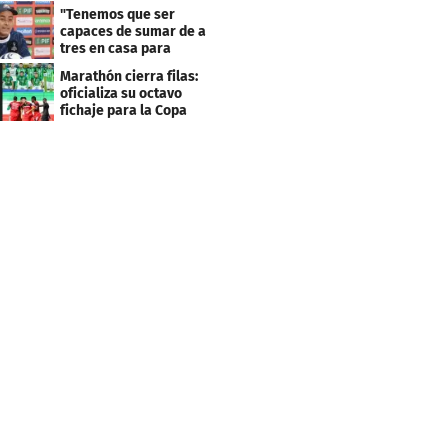
Centroamericana
"Tenemos que ser
capaces de sumar de a
tres en casa para
asegurar la
Marathón cierra filas:
clasificación"
oficializa su octavo
fichaje para la Copa
Centroamericana