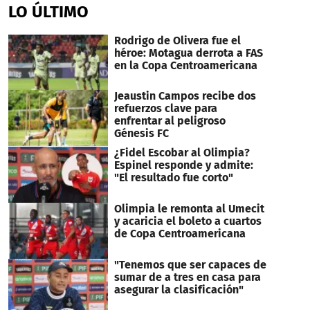
of
LO ÚLTIMO
20
seconds
Rodrigo de Olivera fue el
héroe: Motagua derrota a FAS
en la Copa Centroamericana
Jeaustin Campos recibe dos
refuerzos clave para
enfrentar al peligroso
Génesis FC
¿Fidel Escobar al Olimpia?
Espinel responde y admite:
"El resultado fue corto"
Olimpia le remonta al Umecit
y acaricia el boleto a cuartos
de Copa Centroamericana
"Tenemos que ser capaces de
sumar de a tres en casa para
asegurar la clasificación"