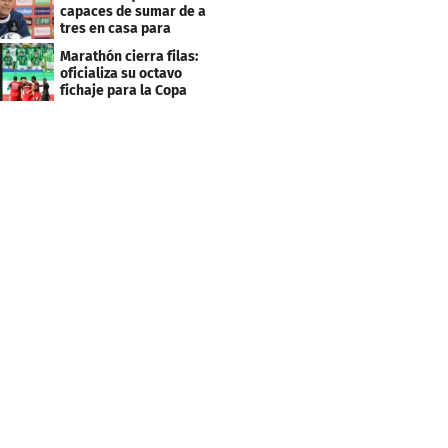
capaces de sumar de a
tres en casa para
asegurar la
Marathón cierra filas:
clasificación"
oficializa su octavo
fichaje para la Copa
Centroamericana