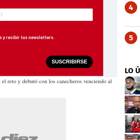
4
5
 y recibir tus newsletters.
SUSCRIBIRSE
LO 
el reto y debutó con los canecheros venciendo al