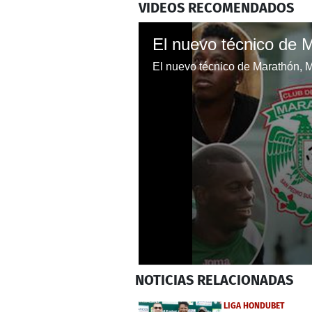
VIDEOS RECOMENDADOS
El nuevo técnico de Marathón, 
0
NOTICIAS
RELACIONADAS
seconds
of
2
LIGA HONDUBET