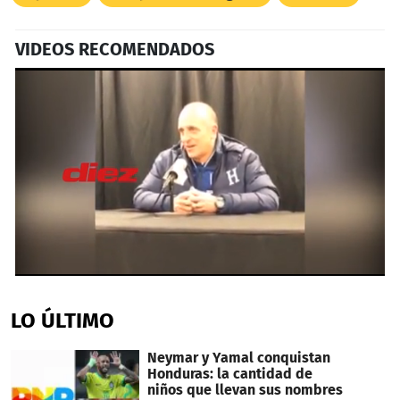
VIDEOS RECOMENDADOS
0
seconds
of
LO ÚLTIMO
3
minutes,
42
Neymar y Yamal conquistan
seconds
Honduras: la cantidad de
niños que llevan sus nombres