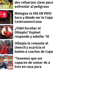
dos refuerzos clave para
enfrentar al peligroso
Génesis FC
Motagua vs FAS EN VIVO:
hora y dónde ver la Copa
Centroamericana
¿Fidel Escobar al
Olimpia? Espinel
responde y admite: "El
resultado fue corto"
Olimpia le remonta al
Umecit y acaricia el
boleto a cuartos de Copa
Centroamericana
"Tenemos que ser
capaces de sumar de a
tres en casa para
asegurar la
clasificación"