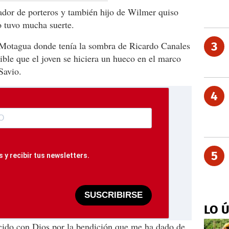
ador de porteros y también hijo de Wilmer quiso
o tuvo mucha suerte.
 Motagua donde tenía la sombra de Ricardo Canales
3
ble que el joven se hiciera un hueco en el marco
Savio.
4
5
 y recibir tus newsletters.
SUSCRIBIRSE
LO 
cido con Dios por la bendición que me ha dado de