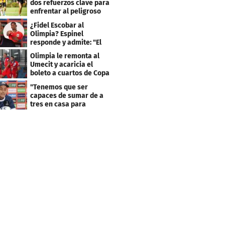
dos refuerzos clave para
enfrentar al peligroso
Génesis FC
¿Fidel Escobar al
Olimpia? Espinel
responde y admite: "El
resultado fue corto"
Olimpia le remonta al
Umecit y acaricia el
boleto a cuartos de Copa
Centroamericana
"Tenemos que ser
capaces de sumar de a
tres en casa para
asegurar la
clasificación"