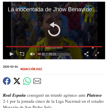
La inocentada de Jhow Benavídez en televisión: 'Saludos para mi novia, mi mujer y mi suegra'
X
00:11
00:11
0
of
2020-02-04
11
REDACCIÓN DIEZ
seconds
Real España
consiguió un triunfo agónico ante
Platense
2-1 por la jornada cinco de la Liga Nacional en el estadio
Morazán de San Pedro Sula.