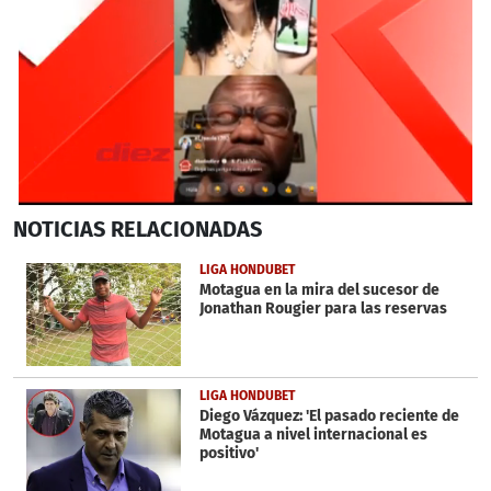
0
NOTICIAS
RELACIONADAS
seconds
of
4
LIGA HONDUBET
minutes,
Motagua en la mira del sucesor de
16
Jonathan Rougier para las reservas
seconds
LIGA HONDUBET
Diego Vázquez: 'El pasado reciente de
Motagua a nivel internacional es
positivo'