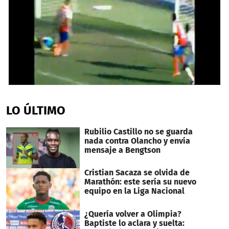
0
seconds
of
LO ÚLTIMO
42
seconds
Rubilio Castillo no se guarda
nada contra Olancho y envía
mensaje a Bengtson
Cristian Sacaza se olvida de
Marathón: este sería su nuevo
equipo en la Liga Nacional
¿Quería volver a Olimpia?
Baptiste lo aclara y suelta: