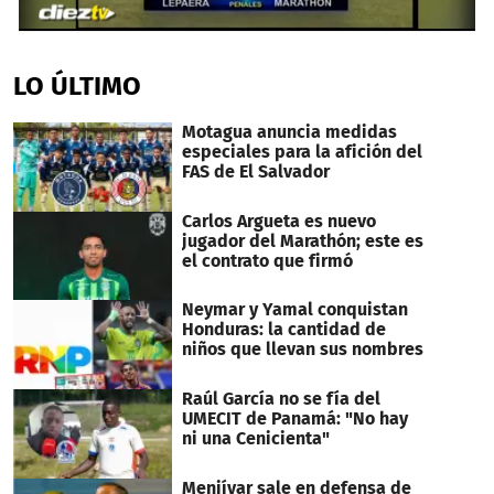
0
seconds
of
LO ÚLTIMO
56
seconds
Motagua anuncia medidas
especiales para la afición del
FAS de El Salvador
Carlos Argueta es nuevo
jugador del Marathón; este es
el contrato que firmó
Neymar y Yamal conquistan
Honduras: la cantidad de
niños que llevan sus nombres
Raúl García no se fía del
UMECIT de Panamá: "No hay
ni una Cenicienta"
Menjívar sale en defensa de