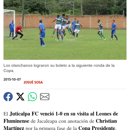
X
X
Los olanchanos lograron su boleto a la siguiente ronda de la
Copa.
2015-10-07
JOSUÉ SOSA
Juticalpa FC venció 1-0 en su visita al Leones de
El
Fluminense
Christian
de Jacaleapa con anotación de
Martínez
Copa Presidente
por la primera fase de la
.