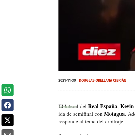
0
seconds
2021-11-30
DOUGLAS ORELLANA CIBRIÁN
of
0
seconds
Volume
0%
Real España
Kevin
El lateral del
,
Motagua
ida de semifinal con
. Ad
responde al tema del arbitraje.