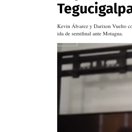
Tegucigalpa
Kevin Álvarez y Darixon Vuelto con
ida de semifinal ante Motagua.
X
X
X