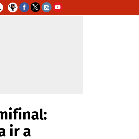
mifinal:
 ir a