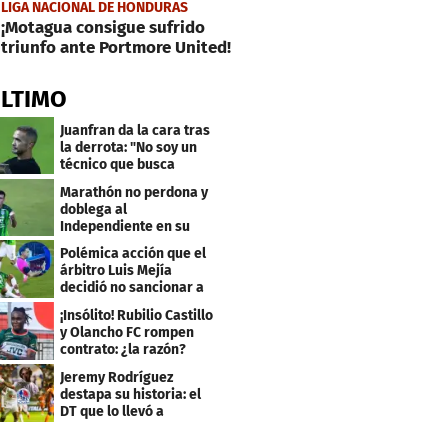
LIGA NACIONAL DE HONDURAS
¡Motagua consigue sufrido
triunfo ante Portmore United!
ÚLTIMO
Juanfran da la cara tras
la derrota: "No soy un
técnico que busca
excusas"
Marathón no perdona y
doblega al
Independiente en su
bienvenida a primera
Polémica acción que el
árbitro Luis Mejía
decidió no sancionar a
Independiente
¡Insólito! Rubilio Castillo
y Olancho FC rompen
contrato: ¿la razón?
Jeremy Rodríguez
destapa su historia: el
DT que lo llevó a
Olimpia, ídolo y sus
metas