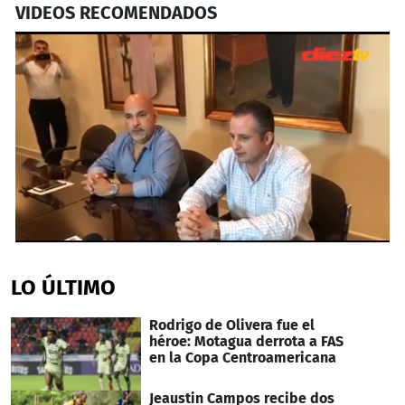
VIDEOS RECOMENDADOS
0
seconds
of
LO ÚLTIMO
1
minute,
54
Rodrigo de Olivera fue el
seconds
héroe: Motagua derrota a FAS
en la Copa Centroamericana
Jeaustin Campos recibe dos