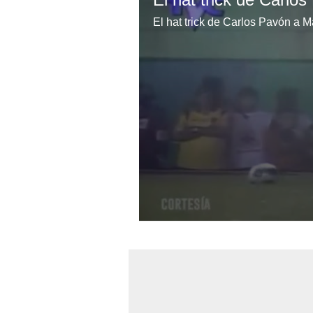
El hat trick de Carlos Pavón a 
0
seconds
of
1
minute,
3
seconds
Volume
0%