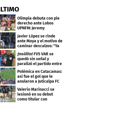
ÚLTIMO
Olimpia debuta con pie
derecho ante Lobos
UPNFM: Jeremy
Rodríguez fue el héroe
Javier López se rinde
ante Moya y el motivo de
caminar descalzos: "Ya
nos piden la 21"
¡Insólito! FVS VAR se
quedó sin señal y
paralizó el partido entre
Estrella Roja-Olancho
Polémica en Catacamas:
así fue el gol que le
anularon a Juticalpa FC
ante Motagua
Valerio Marinacci se
lesionó en su debut
como titular con
Motagua: esto se sabe