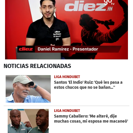
0
NOTICIAS
RELACIONADAS
seconds
of
4
LIGA HONDUBET
minutes,
Santos 'El Indio' Ruiz: 'Qué les pasa a
53
estos chucos que no se bañan...”
seconds
LIGA HONDUBET
Sammy Caballero: 'Me alteré, dije
muchas cosas, mi esposa me macaneó'