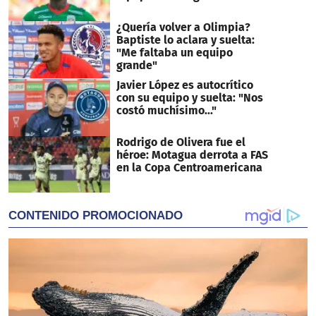
¿Quería volver a Olimpia?
Baptiste lo aclara y suelta:
"Me faltaba un equipo
grande"
Javier López es autocrítico
con su equipo y suelta: "Nos
costó muchísimo..."
Rodrigo de Olivera fue el
héroe: Motagua derrota a FAS
en la Copa Centroamericana