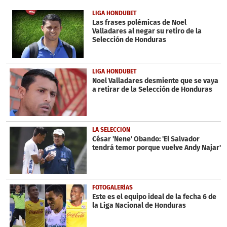
of
1
LIGA HONDUBET
minute,
Las frases polémicas de Noel
10
Valladares al negar su retiro de la
seconds
Selección de Honduras
LIGA HONDUBET
Noel Valladares desmiente que se vaya
a retirar de la Selección de Honduras
LA SELECCIÓN
César 'Nene' Obando: 'El Salvador
tendrá temor porque vuelve Andy Najar'
FOTOGALERÍAS
Este es el equipo ideal de la fecha 6 de
la Liga Nacional de Honduras