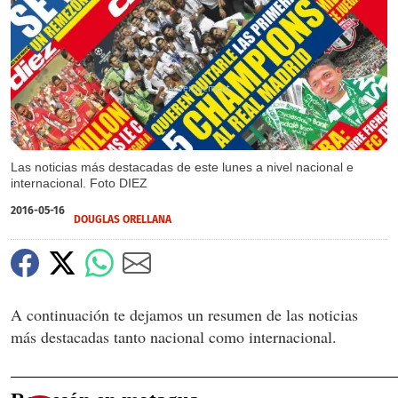
X
X
X
X
X
X
X
Las noticias más destacadas de este lunes a nivel nacional e
internacional. Foto DIEZ
2016-05-16
DOUGLAS ORELLANA
A continuación te dejamos un resumen de las noticias
más destacadas tanto nacional como internacional.