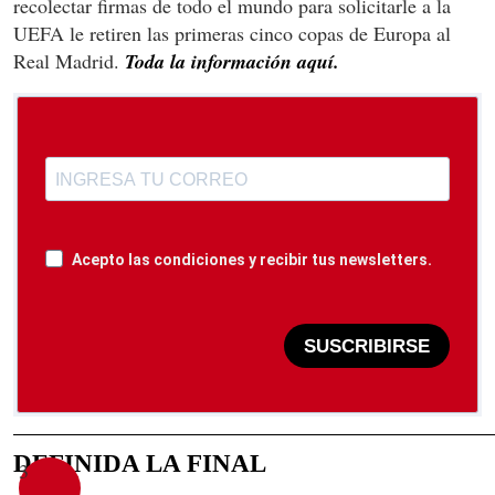
recolectar firmas de todo el mundo para solicitarle a la
UEFA le retiren las primeras cinco copas de Europa al
Real Madrid.
Toda la información aquí.
Acepto las condiciones y recibir tus newsletters.
SUSCRIBIRSE
DEFINIDA LA FINAL
3