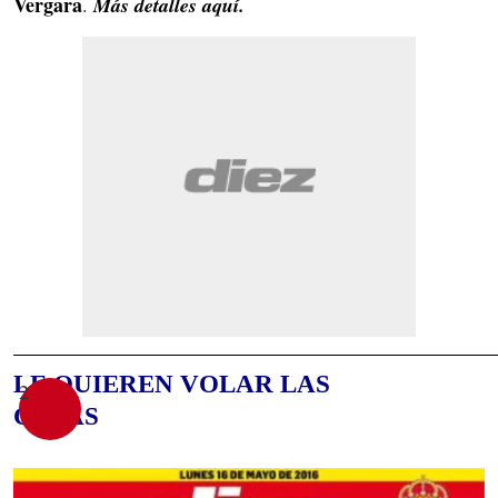
Vergara
.
Más detalles aquí.
LE QUIEREN VOLAR LAS
2
COPAS