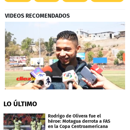
VIDEOS RECOMENDADOS
0
seconds
of
LO ÚLTIMO
34
seconds
Rodrigo de Olivera fue el
héroe: Motagua derrota a FAS
en la Copa Centroamericana