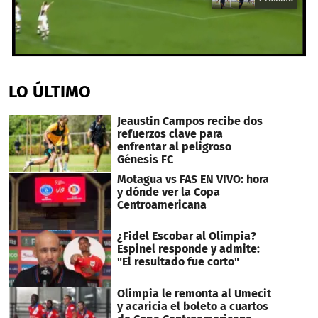
0
seconds
of
LO ÚLTIMO
17
seconds
Jeaustin Campos recibe dos
refuerzos clave para
enfrentar al peligroso
Génesis FC
Motagua vs FAS EN VIVO: hora
y dónde ver la Copa
Centroamericana
¿Fidel Escobar al Olimpia?
Espinel responde y admite:
"El resultado fue corto"
Olimpia le remonta al Umecit
y acaricia el boleto a cuartos