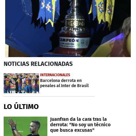
0
NOTICIAS
RELACIONADAS
seconds
of
2
INTERNACIONALES
minutes,
Barcelona derrota en
10
penales al Inter de Brasil
seconds
LO ÚLTIMO
Juanfran da la cara tras la
derrota: "No soy un técnico
que busca excusas"