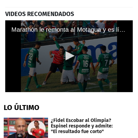
VIDEOS RECOMENDADOS
Marathón le remonta al Motagua y es líder del Clausura
0
seconds
of
LO ÚLTIMO
1
minute,
27
¿Fidel Escobar al Olimpia?
seconds
Espinel responde y admite:
"El resultado fue corto"