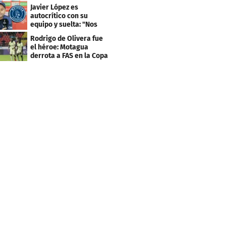
faltaba un equipo
Javier López es
grande"
autocrítico con su
equipo y suelta: "Nos
costó muchísimo..."
Rodrigo de Olivera fue
el héroe: Motagua
derrota a FAS en la Copa
Centroamericana