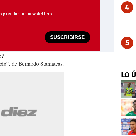
4
 y recibir tus newsletters.
SUSCRIBIRSE
5
e?
bio”, de Bernardo Stamateas.
LO 