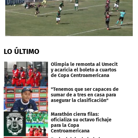
0
seconds
of
LO ÚLTIMO
1
minute,
45
Olimpia le remonta al Umecit
seconds
y acaricia el boleto a cuartos
de Copa Centroamericana
"Tenemos que ser capaces de
sumar de a tres en casa para
asegurar la clasificación"
Marathón cierra filas:
oficializa su octavo fichaje
para la Copa
Centroamericana