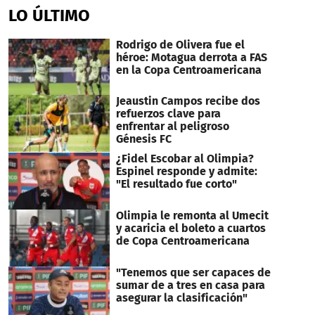
of
LO ÚLTIMO
24
seconds
Rodrigo de Olivera fue el
héroe: Motagua derrota a FAS
en la Copa Centroamericana
Jeaustin Campos recibe dos
refuerzos clave para
enfrentar al peligroso
Génesis FC
¿Fidel Escobar al Olimpia?
Espinel responde y admite:
"El resultado fue corto"
Olimpia le remonta al Umecit
y acaricia el boleto a cuartos
de Copa Centroamericana
"Tenemos que ser capaces de
sumar de a tres en casa para
asegurar la clasificación"