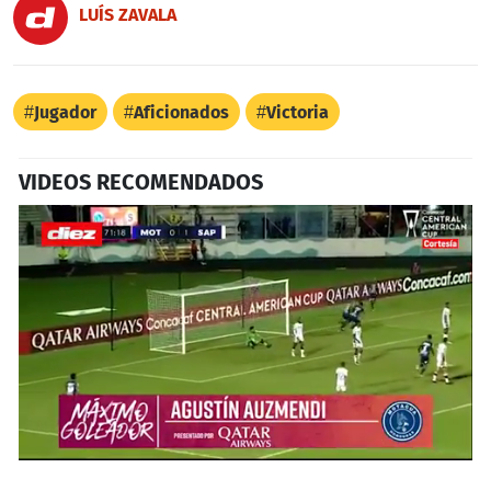
LUÍS ZAVALA
Jugador
Aficionados
Victoria
VIDEOS RECOMENDADOS
0
seconds