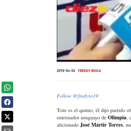
0
seconds
2019-04-02
FREDDY NUILA
of
0
seconds
Volume
0%
Follow @fredyro19
'Este es el quinto, él dijo partido 
Olimpia
entrenador uruguayo de
, 
José Mártir Torres
aficionado
, m