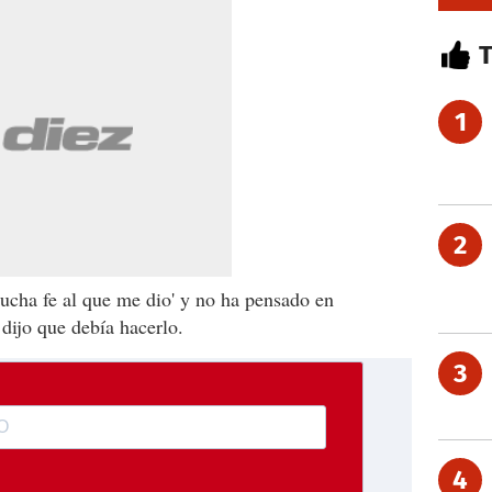
1
2
ucha fe al que me dio' y no ha pensado en
 dijo que debía hacerlo.
3
4