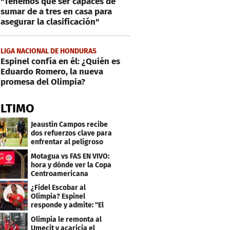
"Tenemos que ser capaces de
sumar de a tres en casa para
asegurar la clasificación"
LIGA NACIONAL DE HONDURAS
Espinel confía en él: ¿Quién es
Eduardo Romero, la nueva
promesa del Olimpia?
ÚLTIMO
Jeaustin Campos recibe
dos refuerzos clave para
enfrentar al peligroso
Génesis FC
Motagua vs FAS EN VIVO:
hora y dónde ver la Copa
Centroamericana
¿Fidel Escobar al
Olimpia? Espinel
responde y admite: "El
resultado fue corto"
Olimpia le remonta al
Umecit y acaricia el