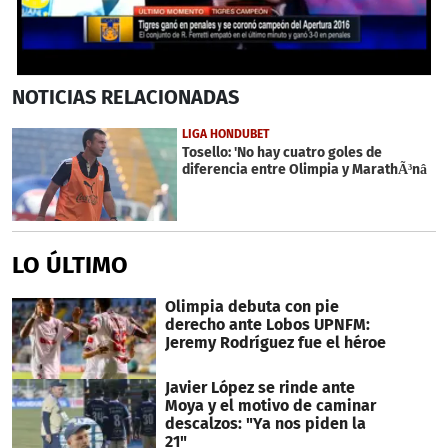
0
NOTICIAS
RELACIONADAS
seconds
of
23
LIGA HONDUBET
seconds
Tosello: 'No hay cuatro goles de
diferencia entre Olimpia y MarathÃ³nâ
LO ÚLTIMO
Olimpia debuta con pie
derecho ante Lobos UPNFM:
Jeremy Rodríguez fue el héroe
Javier López se rinde ante
Moya y el motivo de caminar
descalzos: "Ya nos piden la
21"