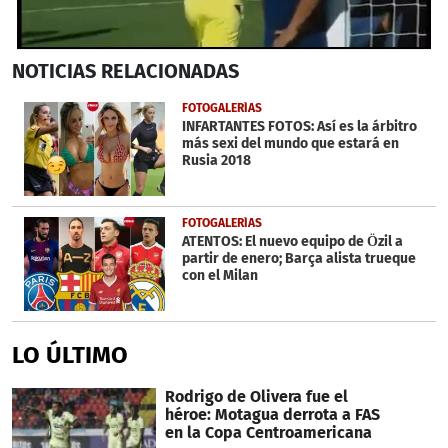
0
NOTICIAS
RELACIONADAS
seconds
of
18
FOTOGALERÍAS
seconds
INFARTANTES FOTOS: Así es la árbitro
más sexi del mundo que estará en
Rusia 2018
FOTOGALERÍAS
ATENTOS: El nuevo equipo de Özil a
partir de enero; Barça alista trueque
con el Milan
LO ÚLTIMO
Rodrigo de Olivera fue el
héroe: Motagua derrota a FAS
en la Copa Centroamericana