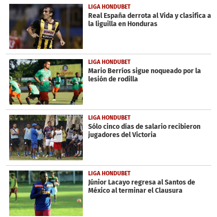
36
LIGA HONDUBET
seconds
Real España derrota al Vida y clasifica a
la liguilla en Honduras
LIGA HONDUBET
Mario Berríos sigue noqueado por la
lesión de rodilla
LIGA HONDUBET
Sólo cinco días de salario recibieron
jugadores del Victoria
LIGA HONDUBET
Júnior Lacayo regresa al Santos de
México al terminar el Clausura