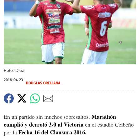
X
X
X
Foto: Diez
2016-04-23
DOUGLAS ORELLANA
Marathón
En un partido sin muchos sobresaltos,
cumplió y derrotó 3-0 al Victoria
en el estadio Ceibeño
Fecha 16 del Clausura 2016.
por la