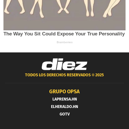
TODOS LOS DERECHOS RESERVADOS ®
2025
GRUPO OPSA
LAPRENSA.HN
ELHERALDO.HN
GOTV