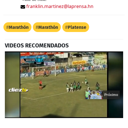
franklin.martinez@laprensa.hn
Marathón
Marathón
Platense
VIDEOS RECOMENDADOS
Próximo
0
seconds