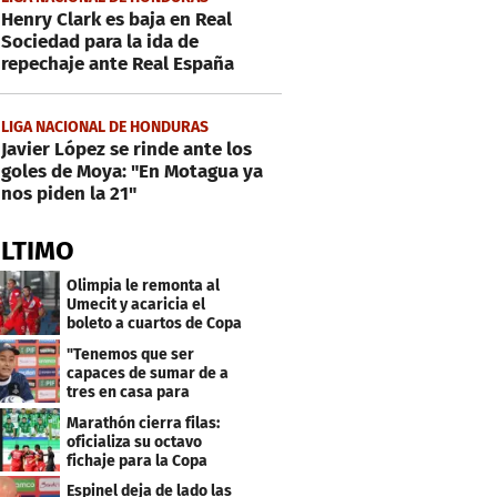
Henry Clark es baja en Real
Sociedad para la ida de
repechaje ante Real España
LIGA NACIONAL DE HONDURAS
Javier López se rinde ante los
goles de Moya: "En Motagua ya
nos piden la 21"
ÚLTIMO
Olimpia le remonta al
Umecit y acaricia el
boleto a cuartos de Copa
Centroamericana
"Tenemos que ser
capaces de sumar de a
tres en casa para
asegurar la
Marathón cierra filas:
clasificación"
oficializa su octavo
fichaje para la Copa
Centroamericana
Espinel deja de lado las