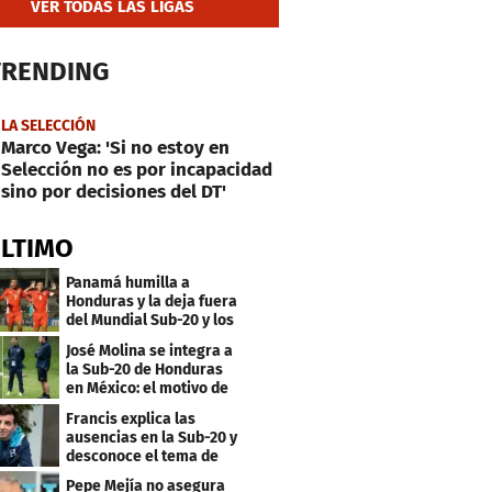
VER TODAS LAS LIGAS
TRENDING
LA SELECCIÓN
Marco Vega: 'Si no estoy en
Selección no es por incapacidad
sino por decisiones del DT'
ÚLTIMO
Panamá humilla a
Honduras y la deja fuera
del Mundial Sub-20 y los
Juegos Olímpicos
José Molina se integra a
la Sub-20 de Honduras
en México: el motivo de
su viaje
Francis explica las
ausencias en la Sub-20 y
desconoce el tema de
los tiktokers
Pepe Mejía no asegura