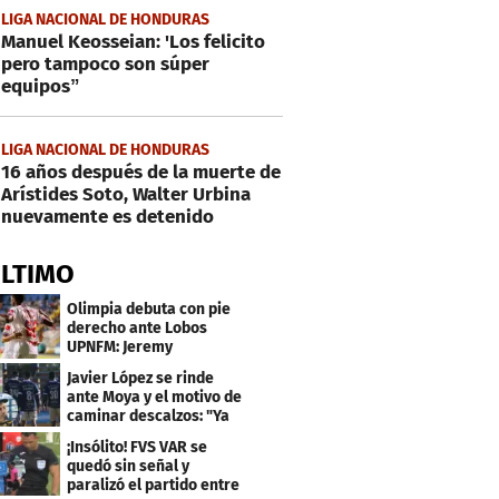
LIGA NACIONAL DE HONDURAS
Manuel Keosseian: 'Los felicito
pero tampoco son súper
equipos”
LIGA NACIONAL DE HONDURAS
16 años después de la muerte de
Arístides Soto, Walter Urbina
nuevamente es detenido
ÚLTIMO
Olimpia debuta con pie
derecho ante Lobos
UPNFM: Jeremy
Rodríguez fue el héroe
Javier López se rinde
ante Moya y el motivo de
caminar descalzos: "Ya
nos piden la 21"
¡Insólito! FVS VAR se
quedó sin señal y
paralizó el partido entre