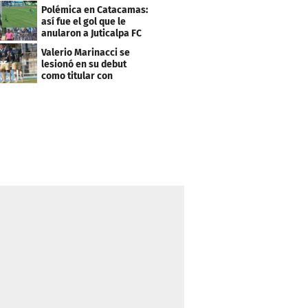
Estrella Roja-Olancho
Polémica en Catacamas:
así fue el gol que le
anularon a Juticalpa FC
ante Motagua
Valerio Marinacci se
lesionó en su debut
como titular con
Motagua: esto se sabe