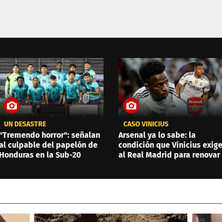
UN DESASTRE
CASO VINICIUS
"Tremendo horror": señalan
Arsenal ya lo sabe: la
al culpable del papelón de
condición que Vinicius exig
Honduras en la Sub-20
al Real Madrid para renovar