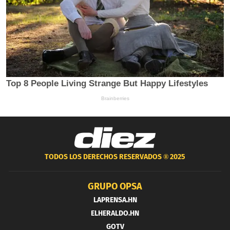
TODOS LOS DERECHOS RESERVADOS ®
2025
GRUPO OPSA
LAPRENSA.HN
ELHERALDO.HN
GOTV