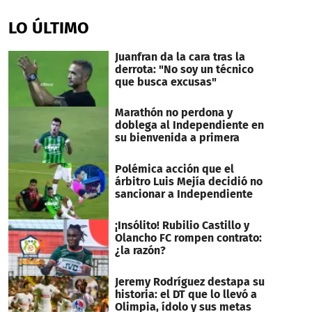
seconds
of
LO ÚLTIMO
34
seconds
Juanfran da la cara tras la
derrota: "No soy un técnico
que busca excusas"
Marathón no perdona y
doblega al Independiente en
su bienvenida a primera
Polémica acción que el
árbitro Luis Mejía decidió no
sancionar a Independiente
¡Insólito! Rubilio Castillo y
Olancho FC rompen contrato:
¿la razón?
Jeremy Rodríguez destapa su
historia: el DT que lo llevó a
Olimpia, ídolo y sus metas