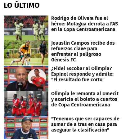
of
LO ÚLTIMO
1
minute,
15
Rodrigo de Olivera fue el
seconds
héroe: Motagua derrota a FAS
en la Copa Centroamericana
Jeaustin Campos recibe dos
refuerzos clave para
enfrentar al peligroso
Génesis FC
¿Fidel Escobar al Olimpia?
Espinel responde y admite:
"El resultado fue corto"
Olimpia le remonta al Umecit
y acaricia el boleto a cuartos
de Copa Centroamericana
"Tenemos que ser capaces de
sumar de a tres en casa para
asegurar la clasificación"