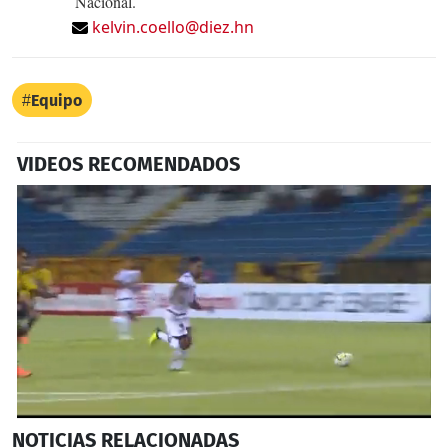
Nacional.
kelvin.coello@diez.hn
Equipo
VIDEOS RECOMENDADOS
0
NOTICIAS
RELACIONADAS
seconds