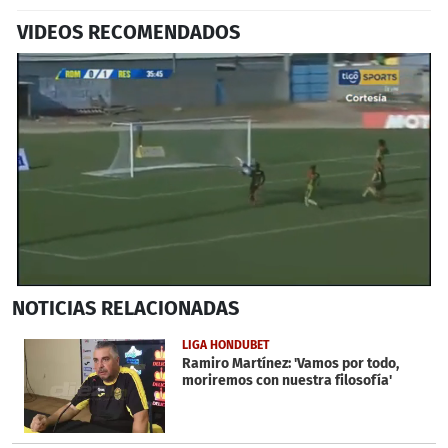
VIDEOS RECOMENDADOS
0
NOTICIAS
RELACIONADAS
seconds
of
1
LIGA HONDUBET
minute,
Ramiro Martínez: 'Vamos por todo,
55
moriremos con nuestra filosofía'
seconds