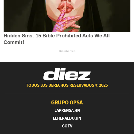
TODOS LOS DERECHOS RESERVADOS ®
2025
GRUPO OPSA
LAPRENSA.HN
ELHERALDO.HN
GOTV