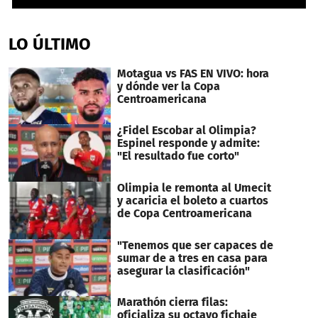
0
seconds
of
LO ÚLTIMO
1
minute,
13
Motagua vs FAS EN VIVO: hora
seconds
y dónde ver la Copa
Centroamericana
¿Fidel Escobar al Olimpia?
Espinel responde y admite:
"El resultado fue corto"
Olimpia le remonta al Umecit
y acaricia el boleto a cuartos
de Copa Centroamericana
"Tenemos que ser capaces de
sumar de a tres en casa para
asegurar la clasificación"
Marathón cierra filas:
oficializa su octavo fichaje