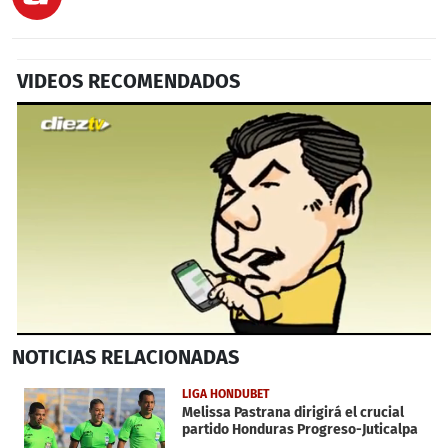
VIDEOS RECOMENDADOS
0
NOTICIAS
RELACIONADAS
seconds
of
2
LIGA HONDUBET
minutes,
Melissa Pastrana dirigirá el crucial
43
partido Honduras Progreso-Juticalpa
seconds