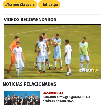
Torneo Clausura
Juticalpa
VIDEOS RECOMENDADOS
0
NOTICIAS
RELACIONADAS
seconds
of
1
LIGA HONDUBET
minute,
Fenafuth entregan gafete FIFA a
13
árbitros hondureños
seconds