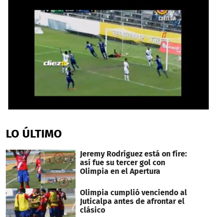
0
seconds
of
LO ÚLTIMO
1
minute,
13
Jeremy Rodríguez está on fire:
seconds
así fue su tercer gol con
Olimpia en el Apertura
Olimpia cumplió venciendo al
Juticalpa antes de afrontar el
clásico