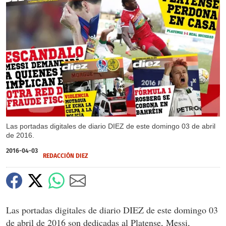
X
X
X
X
X
X
X
Las portadas digitales de diario DIEZ de este domingo 03 de abril
de 2016.
2016-04-03
REDACCIÓN DIEZ
Las portadas digitales de diario DIEZ de este domingo 03
de abril de 2016 son dedicadas al Platense, Messi,