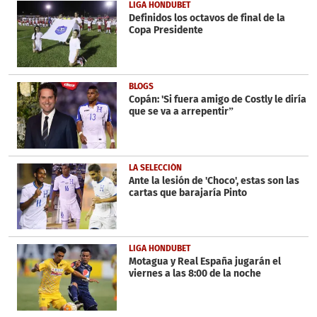
1
LIGA HONDUBET
minute,
Definidos los octavos de final de la
6
Copa Presidente
seconds
BLOGS
Copán: 'Si fuera amigo de Costly le diría
que se va a arrepentir”
LA SELECCIÓN
Ante la lesión de 'Choco', estas son las
cartas que barajaría Pinto
LIGA HONDUBET
Motagua y Real España jugarán el
viernes a las 8:00 de la noche