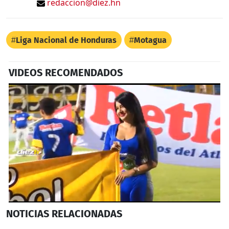
redaccion@diez.hn
Liga Nacional de Honduras
Motagua
VIDEOS RECOMENDADOS
0
NOTICIAS
RELACIONADAS
seconds
of