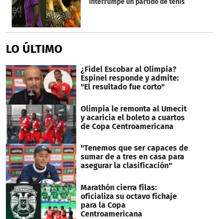
interrumpe un partido de tenis
LO ÚLTIMO
¿Fidel Escobar al Olimpia?
Espinel responde y admite:
"El resultado fue corto"
Olimpia le remonta al Umecit
y acaricia el boleto a cuartos
de Copa Centroamericana
"Tenemos que ser capaces de
sumar de a tres en casa para
asegurar la clasificación"
Marathón cierra filas:
oficializa su octavo fichaje
para la Copa
Centroamericana