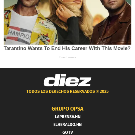
TODOS LOS DERECHOS RESERVADOS ®
2025
GRUPO OPSA
LAPRENSA.HN
ELHERALDO.HN
GOTV