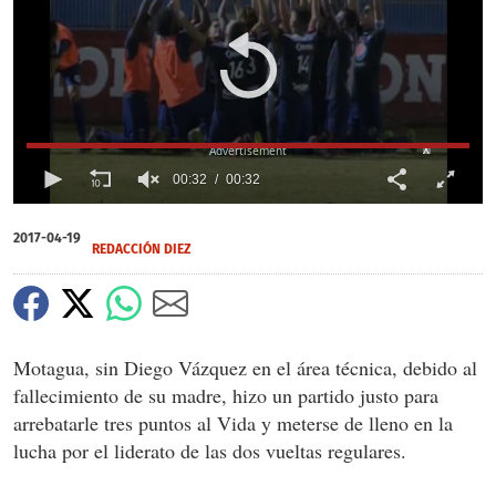
X
X
X
00:32
00:32
0
seconds
2017-04-19
of
REDACCIÓN DIEZ
32
seconds
Motagua, sin Diego Vázquez en el área técnica, debido al
fallecimiento de su madre, hizo un partido justo para
arrebatarle tres puntos al Vida y meterse de lleno en la
lucha por el liderato de las dos vueltas regulares.