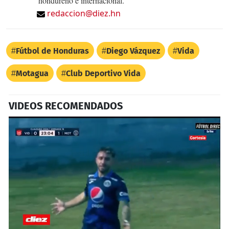
hondureño e internacional.
redaccion@diez.hn
Fútbol de Honduras
Diego Vázquez
Vida
Motagua
Club Deportivo Vida
VIDEOS RECOMENDADOS