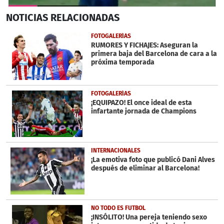
0
NOTICIAS
RELACIONADAS
seconds
of
37
FOTOGALERÍAS
seconds
RUMORES Y FICHAJES: Aseguran la
primera baja del Barcelona de cara a la
próxima temporada
FOTOGALERÍAS
¡EQUIPAZO! El once ideal de esta
infartante jornada de Champions
INTERNACIONALES
¡La emotiva foto que publicó Dani Alves
después de eliminar al Barcelona!
NO TODO ES FUTBOL
¡INSÓLITO! Una pereja teniendo sexo